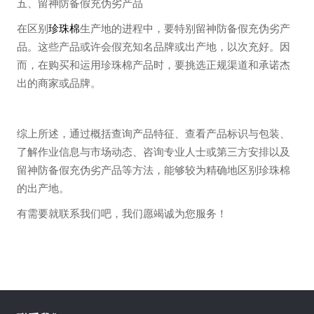
五、留神防备假充伪劣产品
在区别
珍珠棉
生产地的进程中，要特别留神防备假充伪劣产
品。这些产品或许会假充知名品牌或出产地，以次充好。因
而，在购买和运用珍珠棉产品时，要挑选正规渠道和承诺杰
出的商家或品牌。
综上所述，通过概括查询产品特征、查看产品标识与包装、
了解作业信息与市场动态、咨询专业人士或第三方安排以及
留神防备假充伪劣产品等方法，能够较为精确地区别珍珠棉
的出产地。
有需要就联系我们吧，我们愿竭诚为您服务！