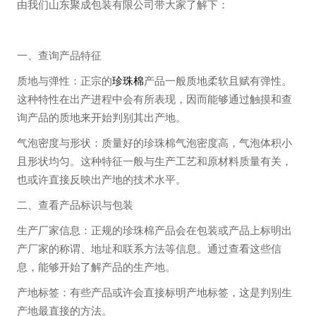
由我们山东聚成包装有限公司带大家了解下：
一、查询产品特征
质地与弹性：正宗的
珍珠棉
产品一般质地柔软且赋有弹性。
这种特性在出产进程中会有所表现，因而能够通过触摸和查
询产品的质地来开始判别其出产地。
气泡密度与形状：质量好的珍珠棉气泡密度高，气泡体积小
且形状均匀。这种特征一般与生产工艺和原材料质量有关，
也或许直接反映出产地的技术水平。
二、查看产品标识与包装
生产厂家信息：正规的珍珠棉产品会在包装或产品上标明出
产厂家的称谓、地址和联系方法等信息。通过查看这些信
息，能够开始了解产品的生产地。
产地标签：有些产品或许会直接标明产地标签，这是判别生
产地最直接的方法。