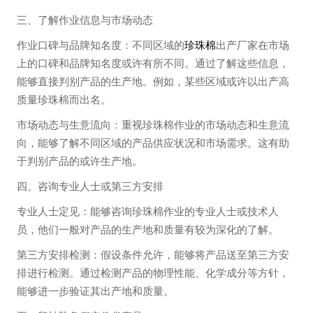
三、了解作业信息与市场动态
作业口碑与品牌知名度：不同区域的
珍珠棉
出产厂家在市场
上的口碑和品牌知名度或许有所不同。通过了解这些信息，
能够直接判别产品的生产地。例如，某些区域或许以出产高
质量珍珠棉而出名。
市场动态与生意流向：重视珍珠棉作业的市场动态和生意流
向，能够了解不同区域的产品供应状况和市场需求。这有助
于判别产品的或许生产地。
四、咨询专业人士或第三方安排
专业人士定见：能够咨询珍珠棉作业的专业人士或技术人
员，他们一般对产品的生产地和质量有较为深化的了解。
第三方安排检测：假设条件允许，能够将产品送至第三方安
排进行检测。通过检测产品的物理性能、化学成分等方针，
能够进一步验证其出产地和质量。