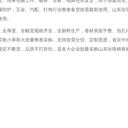
装，用来包裹工件、板材、管材；电商仓库发货，用于快递填充
缘防护；五金、汽配、灯饰行业整卷备货按需裁剪使用。山东珍
使用。
，全厚度、全幅宽规格齐全，全新料生产，卷材表面平整、泡孔
零散小单和大批量整卷采购，支持按需分切、定制宽度，省去中
稳定不断货，品质不打折扣，是各大企业批量采购山东珍珠棉卷